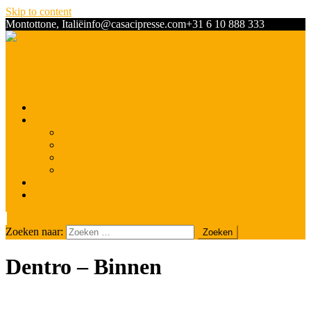
Skip to content
Montottone, Italië
info@casacipresse.com
+31 6 10 888 333
Casa Cipresse
Casa Cipresse: luxe vakantiewoning in Le Marche (De Marken)
Home
Woning
Woning
Beschikbaarheid
Prijsinformatie
Regio Le Marche
Nieuws
Contact
Zoeken naar:
Dentro – Binnen